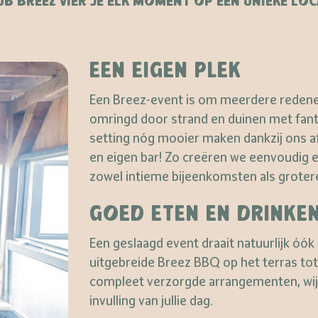
UB BREEZ VIER JE ELK MOMENT OP EEN UNIEKE LOCA
EEN EIGEN PLEK
Een Breez-event is om meerdere redenen 
omringd door strand en duinen met fanta
setting nóg mooier maken dankzij ons a
en eigen bar! Zo creëren we eenvoudig e
zowel intieme bijeenkomsten als grote
GOED ETEN EN DRINKE
Een geslaagd event draait natuurlijk óók
uitgebreide Breez BBQ op het terras tot
compleet verzorgde arrangementen, wij 
invulling van jullie dag.